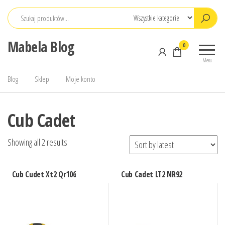
Przejdź
do
treści
Mabela Blog
0
Menu
Blog
Sklep
Moje konto
Cub Cadet
Showing all 2 results
Cub Cudet Xt2 Qr106
Cub Cadet LT2 NR92