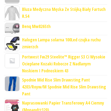
Bluza Medyczna Męska Ze Stójką Biały Fartuch
R.54
Benq Mw826Sth
Halogen Lampa solarna 100Led czujka ruchu
zmierzch
Portwest Fw29 Steelite™ Rigger S3 Ci Wysokie
Ocieplane Kozaki Robocze Z Nadlanym
Noskiem I Podnoskiem 43
Spodnie Mid Rise Slim Drawsting Pant
4203/Royw/M Spodnie Mid Rise Slim Drawsting
Pant
Naprasowanki Papier Transferowy A4 Ciemny
(Mppapdtt120)