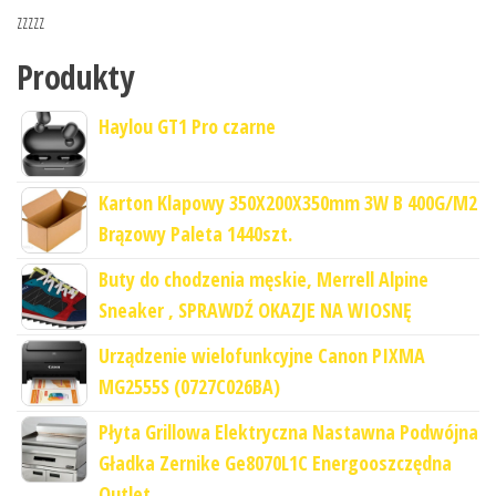
zzzzz
Produkty
Haylou GT1 Pro czarne
Karton Klapowy 350X200X350mm 3W B 400G/M2
Brązowy Paleta 1440szt.
Buty do chodzenia męskie, Merrell Alpine
Sneaker , SPRAWDŹ OKAZJE NA WIOSNĘ
Urządzenie wielofunkcyjne Canon PIXMA
MG2555S (0727C026BA)
Płyta Grillowa Elektryczna Nastawna Podwójna
Gładka Zernike Ge8070L1C Energooszczędna
Outlet