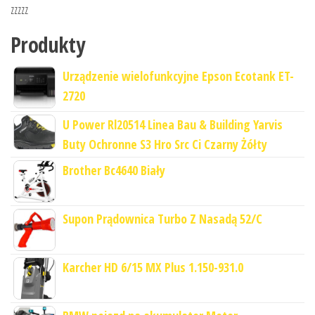
zzzzz
Produkty
Urządzenie wielofunkcyjne Epson Ecotank ET-
2720
U Power Rl20514 Linea Bau & Building Yarvis
Buty Ochronne S3 Hro Src Ci Czarny Żółty
Brother Bc4640 Biały
Supon Prądownica Turbo Z Nasadą 52/C
Karcher HD 6/15 MX Plus 1.150-931.0