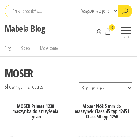
Przejdź
do
treści
Mabela Blog
0
Menu
Blog
Sklep
Moje konto
MOSER
Showing all 12 results
MOSER Primat 1230
Moser Nóż 5 mm do
maszynka do strzyżenia
maszynek Class 45 typ 1245 i
Tytan
Class 50 typ 1250