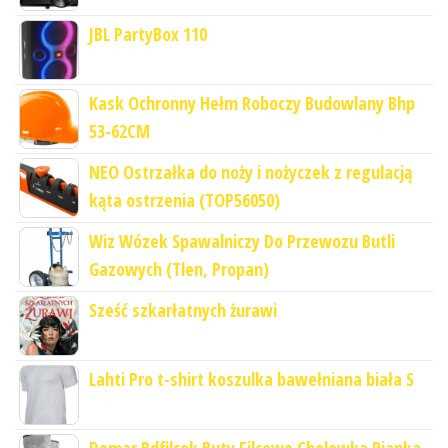
JBL PartyBox 110
Kask Ochronny Hełm Roboczy Budowlany Bhp
53-62CM
NEO Ostrzałka do noży i nożyczek z regulacją
kąta ostrzenia (TOP56050)
Wiz Wózek Spawalniczy Do Przewozu Butli
Gazowych (Tlen, Propan)
Sześć szkarłatnych żurawi
Lahti Pro t-shirt koszulka bawełniana biała S
Demar Bdfilcok Buty Filcowe Cholewka Pianka