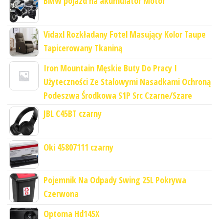
BMW pojazd na akumulator Motor
Vidaxl Rozkładany Fotel Masujący Kolor Taupe
Tapicerowany Tkaniną
Iron Mountain Męskie Buty Do Pracy I
Użyteczności Ze Stalowymi Nasadkami Ochroną
Podeszwa Środkowa S1P Src Czarne/Szare
JBL C45BT czarny
Oki 45807111 czarny
Pojemnik Na Odpady Swing 25L Pokrywa
Czerwona
Optoma Hd145X