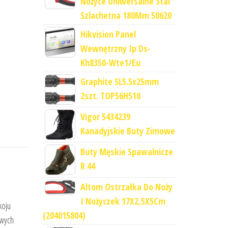
Nożyce Uniwersalne Stal
Szlachetna 180Mm 50620
Hikvision Panel
Wewnętrzny Ip Ds-
Kh8350-Wte1/Eu
Graphite SL5.5x25mm
2szt. TOP56H510
Vigor 5434239
Kanadyjskie Buty Zimowe
Buty Męskie Spawalnicze
R 44
Altom Ostrzałka Do Noży
I Nożyczek 17X2,5X5Cm
koju
(204015804)
owych