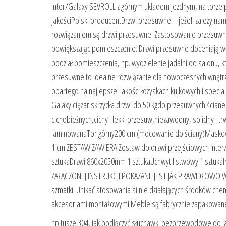
Inter/Galaxy SEVROLL z górnym układem jezdnym, na torze
jakościPolski producentDrzwi przesuwne – jeżeli zależy na
rozwiązaniem są drzwi przesuwne. Zastosowanie przesuwn
powiększając pomieszczenie. Drzwi przesuwne doceniają wła
podział pomieszczenia, np. wydzielenie jadalni od salonu, 
przesuwne to idealne rozwiązanie dla nowoczesnych wnętrz.
opartego na najlepszej jakości łożyskach kulkowych i spec
Galaxy.ciężar skrzydła drzwi do 50 kgdo przesuwnych ściane
cichobieżnych,cichy i lekki przesuw,niezawodny, solidny 
laminowanaTor górny200 cm (mocowanie do ściany)Maskown
1 cm.ZESTAW ZAWIERA:Zestaw do drzwi przejściowych Inte
sztukaDrzwi 860x2050mm 1 sztukaUchwyt listwowy 1 sz
ZAŁĄCZONEJ INSTRUKCJI POKAZANE JEST JAK PRAWIDŁOWO WY
szmatki. Unikać stosowania silnie działających środków ch
akcesoriami montażowymi.Meble są fabrycznie zapakowan
hp tusze 304, jak podłączyć słuchawki bezprzewodowe do lapt