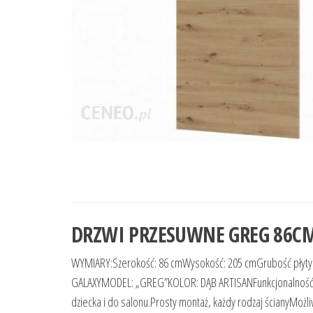
DRZWI PRZESUWNE GREG 86CM
WYMIARY:Szerokość: 86 cmWysokość: 205 cmGrubość pł
GALAXYMODEL: „GREG”KOLOR: DĄB ARTISANFunkcjonalność 
dziecka i do salonu.Prosty montaż, każdy rodzaj ścianyMo