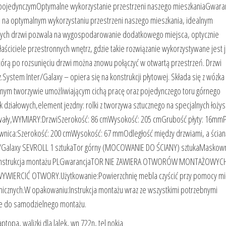
 pojedynczymOptymalne wykorzystanie przestrzeni naszego mieszkaniaGwara
m na optymalnym wykorzystaniu przestrzeni naszego mieszkania, idealnym
ych drzwi pozwala na wygospodarowanie dodatkowego miejsca, optycznie
ściciele przestronnych wnętrz, gdzie takie rozwiązanie wykorzystywane jest 
którą po rozsunięciu drzwi można znowu połączyć w otwartą przestrzeń. Drzwi
System Inter/Galaxy – opiera się na konstrukcji płytowej. Składa się z wózk
jalnym tworzywie umożliwiającym cichą pracę oraz pojedynczego toru górnego
k działowych,element jezdny: rolki z tworzywa sztucznego na specjalnych łoży
i trwały,WYMIARY:DrzwiSzerokość: 86 cmWysokość: 205 cmGrubość płyty: 16mmP
ica:Szerokość: 200 cmWysokość: 67 mmOdległość między drzwiami, a ścian
r/Galaxy SEVROLL 1 sztukaTor górny (MOCOWANIE DO ŚCIANY) sztukaMaskown
tukaInstrukcja montażu PLGwarancjaTOR NIE ZAWIERA OTWORÓW MONTAŻOWYC
WIERCIĆ OTWORY.Użytkowanie:Powierzchnię mebla czyścić przy pomocy mię
emicznych.W opakowaniu:Instrukcja montażu wraz ze wszystkimi potrzebnymi
e do samodzielnego montażu.
opa, walizki dla lalek, wn 722n, tel nokia