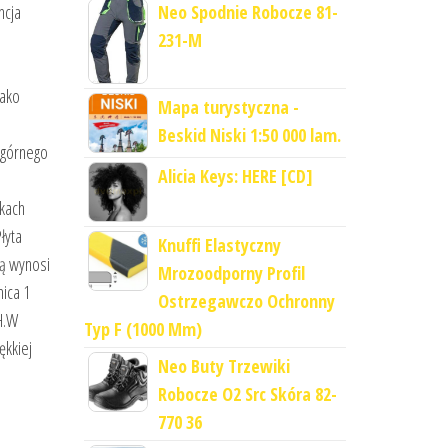
Neo Spodnie Robocze 81-
ncja
231-M
jako
Mapa turystyczna -
Beskid Niski 1:50 000 lam.
a górnego
Alicia Keys: HERE [CD]
skach
łyta
Knuffi Elastyczny
ą wynosi
Mrozoodporny Profil
ica 1
Ostrzegawczo Ochronny
H.W
Typ F (1000 Mm)
kkiej
Neo Buty Trzewiki
Robocze O2 Src Skóra 82-
770 36