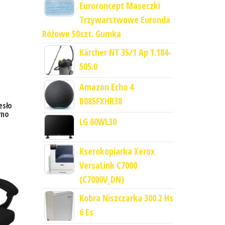
Euroconcept Maseczki
Trzywarstwowe Euronda
Różowe 50szt. Gumka
Kärcher NT 35/1 Ap 1.184-
505.0
Amazon Echo 4
B085FXHR38
esło
rno
LG 60WL30
Kserokopiarka Xerox
VersaLink C7000
(C7000V_DN)
Kobra Niszczarka 300.2 Hs
6 Es