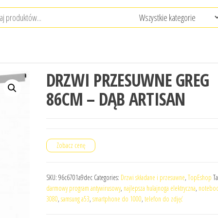
DRZWI PRZESUWNE GREG
86CM – DĄB ARTISAN
Zobacz cenę
SKU:
96c6701a9dec
Categories:
Drzwi składane i przesuwne
,
TopEshop
Ta
darmowy program antywirusowy
,
najlepsza hulajnoga elektryczna
,
notebo
3080
,
samsung a53
,
smartphone do 1000
,
telefon do zdjęć