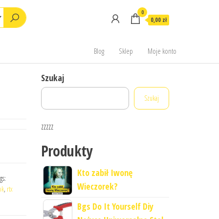
0
0,00 zł
Blog
Sklep
Moje konto
Szukaj
Szukaj
zzzzz
Produkty
Kto zabił Iwonę
gs:
Wieczorek?
ok
,
rtx
Bgs Do It Yourself Diy