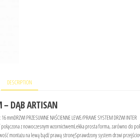
DESCRIPTION
 – DĄB ARTISAN
yty: 16 mmDRZWI PRZESUWNE NAŚCIENNE LEWE/PRAWE SYSTEM DRZWI INTER
połączona z nowoczesnym wzornictwemLekka prosta forma, zarówno do po
żliwość montażu na lewą bądź prawą stronęSprawdzony system drzwi przejści