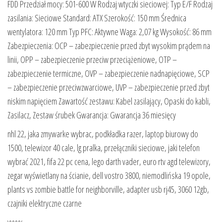
FDD Przedział mocy: 501-600 W Rodzaj wtyczki sieciowej: Typ E/F Rodzaj
zasilania: Sieciowe Standard: ATX Szerokość: 150 mm Średnica
wentylatora: 120 mm Typ PFC: Aktywne Waga: 2,07 kg Wysokość: 86 mm
Zabezpieczenia: OCP – zabezpieczenie przed zbyt wysokim prądem na
linii, OPP – zabezpieczenie przeciw przeciążeniowe, OTP –
zabezpieczenie termiczne, OVP – zabezpieczenie nadnapięciowe, SCP
– zabezpieczenie przeciwzwarciowe, UVP – zabezpieczenie przed zbyt
niskim napięciem Zawartość zestawu: Kabel zasilający, Opaski do kabli,
Zasilacz, Zestaw śrubek Gwarancja: Gwarancja 36 miesięcy
nhl 22, jaka zmywarke wybrac, podkładka razer, laptop biurowy do
1500, telewizor 40 cale, lg pralka, przełączniki sieciowe, jaki telefon
wybrać 2021, fifa 22 pc cena, lego darth vader, euro rtv agd telewizory,
zegar wyświetlany na ścianie, dell vostro 3800, niemodlińska 19 opole,
plants vs zombie battle for neighborville, adapter usb rj45, 3060 12gb,
czajniki elektryczne czarne
yyyyy