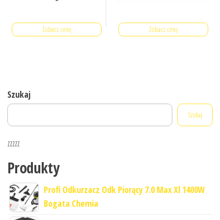
Zobacz cenę
Zobacz cenę
Szukaj
Szukaj
zzzzz
Produkty
Profi Odkurzacz Odk Piorący 7.0 Max Xl 1400W
Bogata Chemia