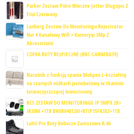
Parker Zestaw Pióro Wieczne Jotter Długopis Z
Etui Czerwony
Lanberg Zestaw Do Monitoringu Rejestrator
Nvr 4 Kanałowy Wifi + Kameryip 3Mp Z
Akcesoriami
COFRA BUTY BEzPIECzNE (BRC-CARNERA39)
Narożnik z funkcją spania Mokpeo L-kształtny
na czarnych nóżkach jasnobeżowy w tkaninie
łatwoczyszczącej lewostronny
BCS ZESTAW DO MONITORINGU IP 5MPX 2K+
IR30M +1TB BNVR040120I+BTIP15FR3X2+1TB
Lahti Pro Buty Robocze Zamszowe R.46