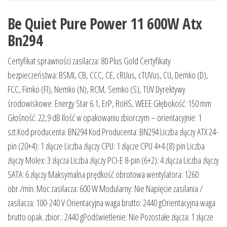
Be Quiet Pure Power 11 600W Atx
Bn294
Certyfikat sprawności zasilacza: 80 Plus Gold Certyfikaty
bezpieczeństwa: BSMI, CB, CCC, CE, cRUus, cTUVus, CU, Demko (D),
FCC, Fimko (FI), Nemko (N), RCM, Semko (S), TÜV Dyrektywy
środowiskowe: Energy Star 6.1, ErP, RoHS, WEEE Głębokość: 150 mm
Głośność: 22,9 dB Ilość w opakowaniu zbiorczym – orientacyjnie: 1
szt.Kod producenta: BN294 Kod Producenta: BN294 Liczba złączy ATX 24-
pin (20+4): 1 złącze Liczba złączy CPU: 1 złącze CPU 4+4 (8) pin Liczba
złączy Molex: 3 złącza Liczba złączy PCI-E 8-pin (6+2): 4 złącza Liczba złączy
SATA: 6 złączy Maksymalna prędkość obrotowa wentylatora: 1260
obr./min. Moc zasilacza: 600 W Modularny: Nie Napięcie zasilania /
zasilacza: 100-240 V Orientacyjna waga brutto: 2440 gOrientacyjna waga
brutto opak. zbior.: 2440 gPodświetlenie: Nie Pozostałe złącza: 1 złącze