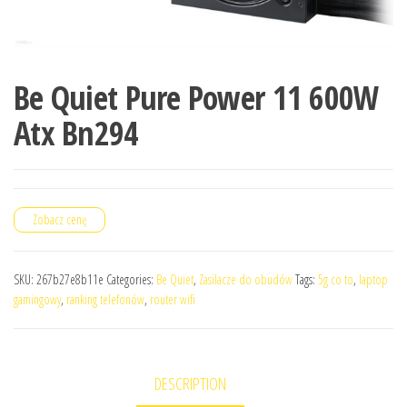
Be Quiet Pure Power 11 600W
Atx Bn294
Zobacz cenę
SKU:
267b27e8b11e
Categories:
Be Quiet
,
Zasilacze do obudów
Tags:
5g co to
,
laptop
gamingowy
,
ranking telefonów
,
router wifi
DESCRIPTION